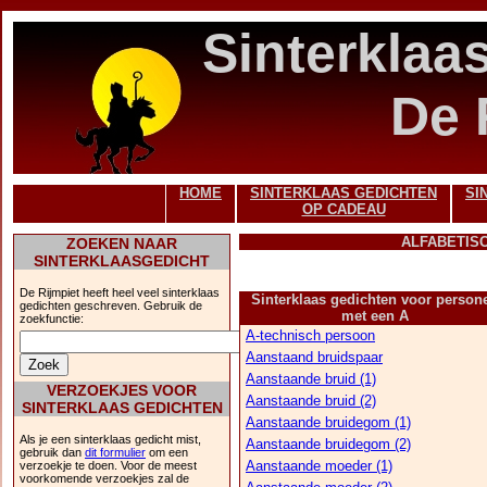
Sinterklaa
De 
HOME
SINTERKLAAS GEDICHTEN
SI
OP CADEAU
ALFABETIS
ZOEKEN NAAR
SINTERKLAASGEDICHT
De Rijmpiet heeft heel veel sinterklaas
Sinterklaas gedichten voor person
gedichten geschreven. Gebruik de
met een A
zoekfunctie:
A-technisch persoon
Aanstaand bruidspaar
Aanstaande bruid (1)
VERZOEKJES VOOR
Aanstaande bruid (2)
SINTERKLAAS GEDICHTEN
Aanstaande bruidegom (1)
Als je een sinterklaas gedicht mist,
Aanstaande bruidegom (2)
gebruik dan
dit formulier
om een
Aanstaande moeder (1)
verzoekje te doen. Voor de meest
voorkomende verzoekjes zal de