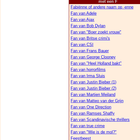
met een F
Fabiënne of andere naam op -enne
Fan van Adele
Fan van Ajax
Fan van Bob Dylan
Fan van "Boer zoekt vrouw"
Fan van Britse crimi's
Fan van CSI
Fan van Frans Bauer
Fan van George Clooney
Fan van "Heel Holland bakt"
Fan van horrorfilms
Fan van Irma Sluis
Fan van Justin Bieber (1)
Fan van Justin Bieber (2)
Fan van Martien Meiland
Fan van Matteo van der Grijn
Fan van One Direction
Fan van Ramses Shaffy
Fan van Scandinavische thrillers
Fan van true crime
Fan van "Wie is de mol?"
Feestbeest