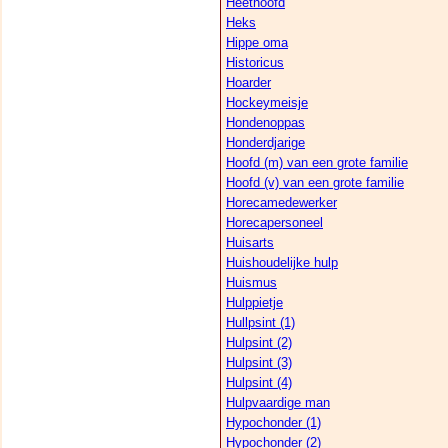
Heethoofd
Heks
Hippe oma
Historicus
Hoarder
Hockeymeisje
Hondenoppas
Honderdjarige
Hoofd (m) van een grote familie
Hoofd (v) van een grote familie
Horecamedewerker
Horecapersoneel
Huisarts
Huishoudelijke hulp
Huismus
Hulppietje
Hullpsint (1)
Hulpsint (2)
Hulpsint (3)
Hulpsint (4)
Hulpvaardige man
Hypochonder (1)
Hypochonder (2)