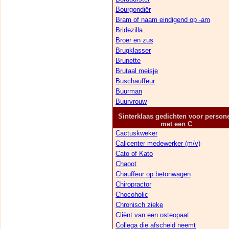
Bourgondiër
Bram of naam eindigend op -am
Bridezilla
Broer en zus
Brugklasser
Brunette
Brutaal meisje
Buschauffeur
Buurman
Buurvrouw
Sinterklaas gedichten voor person
met een C
Cactuskweker
Callcenter medewerker (m/v)
Cato of Kato
Chaoot
Chauffeur op betonwagen
Chiropractor
Chocoholic
Chronisch zieke
Cliënt van een osteopaat
Collega die afscheid neemt