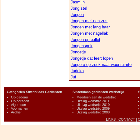
Jasmijn
Jong stel
Jongen
Jongen met een zus
Jongen met lang haar
Jongen met nagellak
Jongen op ballet
Jongensgek
Jongetje
Jongetje dat leert lopen
Jongere op zoek naar woonruimte
Judoka
Juf
Categorien Sinterklaas Gedichten
Sinterklaas gedichten wedstrijd
S
Op cadeau
Meedoen aan de wedstrijd
Op persoon
Uitslag wedstrijd 2011
Algemeen
Uitslag wedstrijd 2010
Voornamen
Uitslag wedstrijd 2009
Archief
Uitslag wedstrijd 2008
|
|
LINKS
CONTACT
C