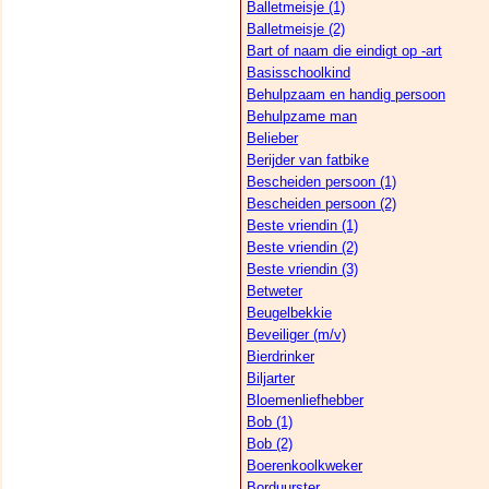
Balletmeisje (1)
Balletmeisje (2)
Bart of naam die eindigt op -art
Basisschoolkind
Behulpzaam en handig persoon
Behulpzame man
Belieber
Berijder van fatbike
Bescheiden persoon (1)
Bescheiden persoon (2)
Beste vriendin (1)
Beste vriendin (2)
Beste vriendin (3)
Betweter
Beugelbekkie
Beveiliger (m/v)
Bierdrinker
Biljarter
Bloemenliefhebber
Bob (1)
Bob (2)
Boerenkoolkweker
Borduurster