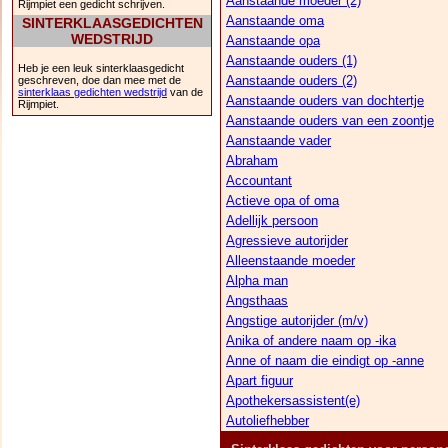
Aanstaande moeder (2)
Rijmpiet een gedicht schrijven.
Aanstaande oma
SINTERKLAASGEDICHTEN
WEDSTRIJD
Aanstaande opa
Aanstaande ouders (1)
Heb je een leuk sinterklaasgedicht
Aanstaande ouders (2)
geschreven, doe dan mee met de
sinterklaas gedichten wedstrijd
van de
Aanstaande ouders van dochtertje
Rijmpiet.
Aanstaande ouders van een zoontje
Aanstaande vader
Abraham
Accountant
Actieve opa of oma
Adellijk persoon
Agressieve autorijder
Alleenstaande moeder
Alpha man
Angsthaas
Angstige autorijder (m/v)
Anika of andere naam op -ika
Anne of naam die eindigt op -anne
Apart figuur
Apothekersassistent(e)
Autoliefhebber