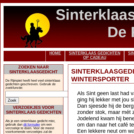
Sinterklaa
De 
HOME
SINTERKLAAS GEDICHTEN
SI
OP CADEAU
ZOEKEN NAAR
SINTERKLAASGED
SINTERKLAASGEDICHT
WINTERSPORTER
De Rijmpiet heeft heel veel sinterklaas
gedichten geschreven. Gebruik de
zoekfunctie:
Als Sint geen last had v
ging hij lekker met jou s
Dan sjeesde hij de berg
VERZOEKJES VOOR
zonder stok, maar mét zi
SINTERKLAAS GEDICHTEN
Jodelend kwam hij ben
Als je een sinterklaas gedicht mist,
om dan naar het café t
gebruik dan
dit formulier
om een
verzoekje te doen. Voor de meest
Een lekkere neut om w
voorkomende verzoekjes zal de