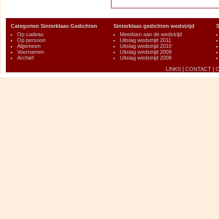
Categorien Sinterklaas Gedichten
Sinterklaas gedichten wedstrijd
S
Op cadeau
Meedoen aan de wedstrijd
Op persoon
Uitslag wedstrijd 2011
Algemeen
Uitslag wedstrijd 2010
Voornamen
Uitslag wedstrijd 2009
Archief
Uitslag wedstrijd 2008
|
|
LINKS
CONTACT
C