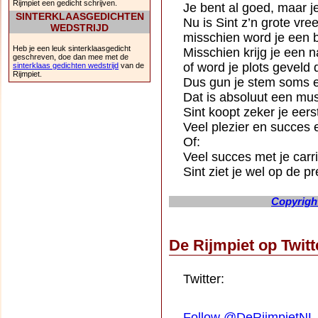
Rijmpiet een gedicht schrijven.
Je bent al goed, maar je
SINTERKLAASGEDICHTEN
Nu is Sint z’n grote vree
WEDSTRIJD
misschien word je een 
Heb je een leuk sinterklaasgedicht
Misschien krijg je een n
geschreven, doe dan mee met de
of word je plots geveld 
sinterklaas gedichten wedstrijd
van de
Rijmpiet.
Dus gun je stem soms e
Dat is absoluut een mus
Sint koopt zeker je eers
Veel plezier en succes
Of:
Veel succes met je carri
Sint ziet je wel op de p
Copyright
De Rijmpiet op Twit
Twitter:
Follow @DeRijmpietNL