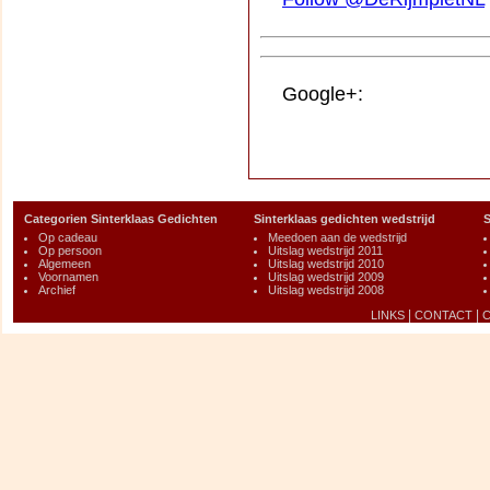
Google+:
Categorien Sinterklaas Gedichten
Sinterklaas gedichten wedstrijd
S
Op cadeau
Meedoen aan de wedstrijd
Op persoon
Uitslag wedstrijd 2011
Algemeen
Uitslag wedstrijd 2010
Voornamen
Uitslag wedstrijd 2009
Archief
Uitslag wedstrijd 2008
|
|
LINKS
CONTACT
C