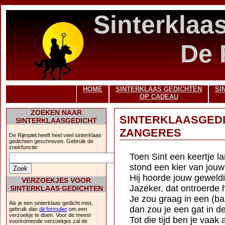
Sinterklaa
De 
HOME
SINTERKLAAS GEDICHTEN
SI
OP CADEAU
ZOEKEN NAAR
SINTERKLAASGEDI
SINTERKLAASGEDICHT
ZANGERES
De Rijmpiet heeft heel veel sinterklaas
gedichten geschreven. Gebruik de
zoekfunctie:
Toen Sint een keertje 
stond een kier van jou
Hij hoorde jouw geweld
VERZOEKJES VOOR
Jazeker, dat ontroerde
SINTERKLAAS GEDICHTEN
Je zou graag in een (ba
Als je een sinterklaas gedicht mist,
dan zou je een gat in d
gebruik dan
dit formulier
om een
verzoekje te doen. Voor de meest
Tot die tijd ben je vaak 
voorkomende verzoekjes zal de