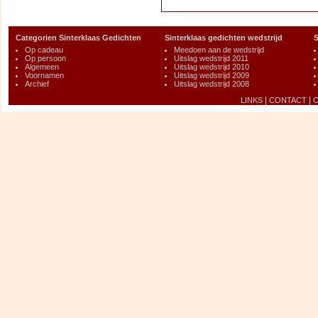
Categorien Sinterklaas Gedichten
Sinterklaas gedichten wedstrijd
S
Op cadeau
Meedoen aan de wedstrijd
Op persoon
Uitslag wedstrijd 2011
Algemeen
Uitslag wedstrijd 2010
Voornamen
Uitslag wedstrijd 2009
Archief
Uitslag wedstrijd 2008
|
|
LINKS
CONTACT
C