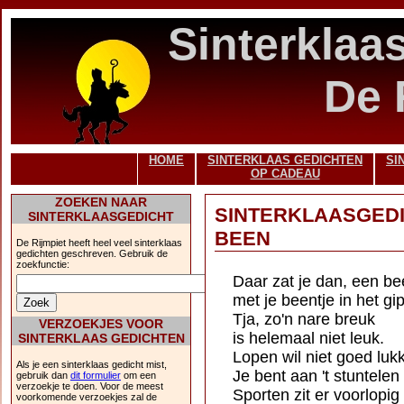
Sinterklaa
De 
HOME
SINTERKLAAS GEDICHTEN
SI
OP CADEAU
ZOEKEN NAAR
SINTERKLAASGED
SINTERKLAASGEDICHT
BEEN
De Rijmpiet heeft heel veel sinterklaas
gedichten geschreven. Gebruik de
zoekfunctie:
Daar zat je dan, een be
met je beentje in het gip
Tja, zo'n nare breuk
VERZOEKJES VOOR
is helemaal niet leuk.
SINTERKLAAS GEDICHTEN
Lopen wil niet goed luk
Als je een sinterklaas gedicht mist,
Je bent aan 't stuntelen
gebruik dan
dit formulier
om een
verzoekje te doen. Voor de meest
Sporten zit er voorlopig 
voorkomende verzoekjes zal de