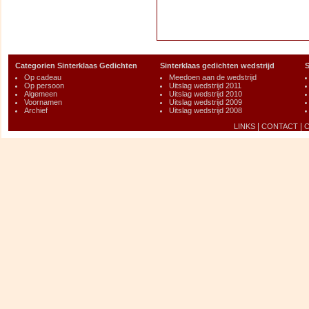
Categorien Sinterklaas Gedichten
Sinterklaas gedichten wedstrijd
S
Op cadeau
Meedoen aan de wedstrijd
Op persoon
Uitslag wedstrijd 2011
Algemeen
Uitslag wedstrijd 2010
Voornamen
Uitslag wedstrijd 2009
Archief
Uitslag wedstrijd 2008
|
|
LINKS
CONTACT
C