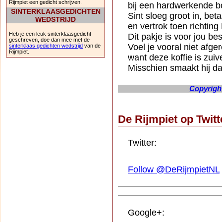
Rijmpiet een gedicht schrijven.
bij een hardwerkende b
SINTERKLAASGEDICHTEN
Sint sloeg groot in, bet
WEDSTRIJD
en vertrok toen richting
Heb je een leuk sinterklaasgedicht
Dit pakje is voor jou be
geschreven, doe dan mee met de
Voel je vooral niet afge
sinterklaas gedichten wedstrijd
van de
Rijmpiet.
want deze koffie is zuive
Misschien smaakt hij da
Copyright
De Rijmpiet op Twit
Twitter:
Follow @DeRijmpietNL
Google+: