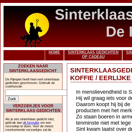
Sinterklaa
De 
HOME
SINTERKLAAS GEDICHTEN
SI
OP CADEAU
ZOEKEN NAAR
SINTERKLAASGEDI
SINTERKLAASGEDICHT
KOFFIE / EERLIJKE
De Rijmpiet heeft heel veel sinterklaas
gedichten geschreven. Gebruik de
zoekfunctie:
In menslievendheid is S
Hij wil graag iets voor 
Daarom koopt hij bij de 
VERZOEKJES VOOR
producten met het merk “
SINTERKLAAS GEDICHTEN
Zo staan boeren in arm
Als je een sinterklaas gedicht mist,
tenminste niet met lege
gebruik dan
dit formulier
om een
verzoekje te doen. Voor de meest
Sint kwam laatst over d
voorkomende verzoekjes zal de