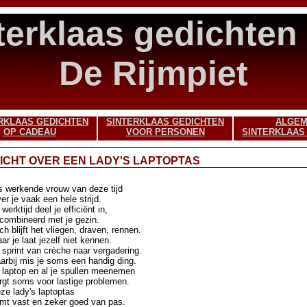
terklaas gedichten
De Rijmpiet
RKLAAS GEDICHTEN
SINTERKLAAS GEDICHTEN
ALGE
OP CADEAU
VOOR PERSONEN
SINTERKLAAS
ICHT OVER EEN LADY'S LAPTOPTAS
s werkende vrouw van deze tijd
ver je vaak een hele strijd.
 werktijd deel je efficiënt in,
combineerd met je gezin.
ch blijft het vliegen, draven, rennen.
ar je laat jezelf niet kennen.
 sprint van crèche naar vergadering.
arbij mis je soms een handig ding.
 laptop en al je spullen meenemen
rgt soms voor lastige problemen.
ze lady's laptoptas
mt vast en zeker goed van pas.