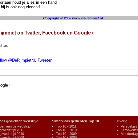
ortaan houd je alles in één hand
 hij is ook nog elegant!
Copyright © 2008 www.de-rijmpiet.nl
ijmpiet op Twitter, Facebook en Google+
itter:
llow @DeRijmpietNL
Tweeten
ogle+:
laas gedichten wedstrijd
Sinterklaas gedichten Top 10
Overig
en aan de wedstrijd
Top 10 - 2011
Verzoekjes
ag wedstrijd 2011
Top 10 - 2010
Kerstwens
ag wedstrijd 2010
Top 10 - 2009
Moederdag 
ag wedstrijd 2009
Top 10 - 2008