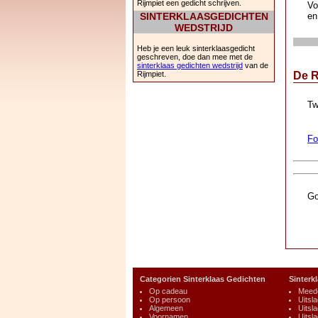
Rijmpiet een gedicht schrijven.
Vo
SINTERKLAASGEDICHTEN
en
WEDSTRIJD
Heb je een leuk sinterklaasgedicht
geschreven, doe dan mee met de
sinterklaas gedichten wedstrijd
van de
Rijmpiet.
De R
Tw
Fo
Go
Categorien Sinterklaas Gedichten
Sinterk
Op cadeau
Meedo
Op persoon
Uitsl
Algemeen
Uitsl
Voornamen
Uitsl