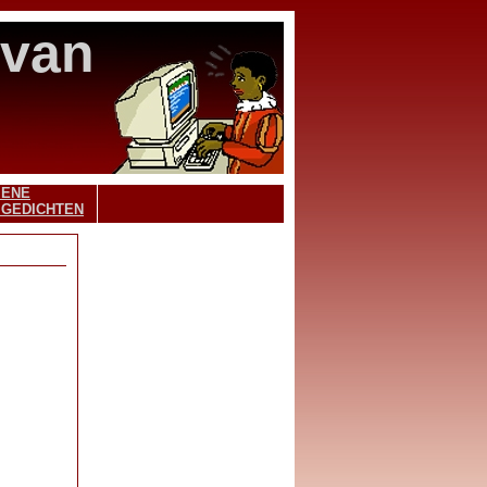
 van
MENE
 GEDICHTEN