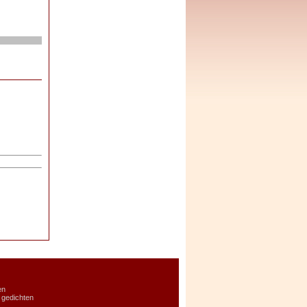
en
gedichten