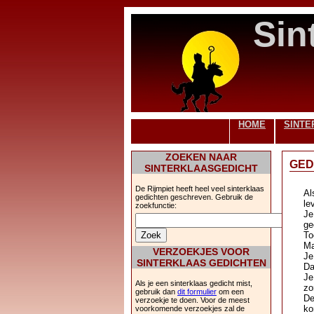
Sin
HOME
SINTE
ZOEKEN NAAR
GED
SINTERKLAASGEDICHT
De Rijmpiet heeft heel veel sinterklaas
Al
gedichten geschreven. Gebruik de
le
zoekfunctie:
Je
ge
To
Ma
VERZOEKJES VOOR
Je
SINTERKLAAS GEDICHTEN
Da
Je
Als je een sinterklaas gedicht mist,
zo
gebruik dan
dit formulier
om een
De
verzoekje te doen. Voor de meest
ko
voorkomende verzoekjes zal de