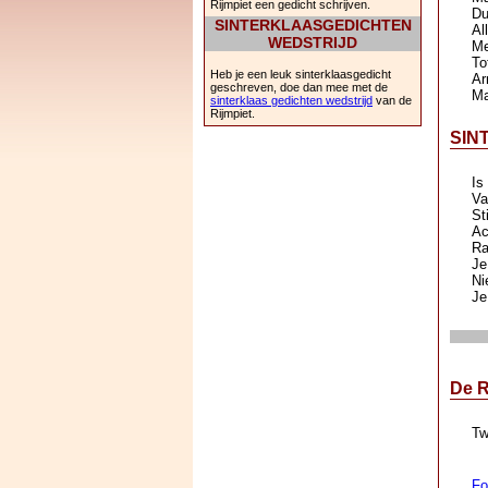
Rijmpiet een gedicht schrijven.
Du
SINTERKLAASGEDICHTEN
Al
WEDSTRIJD
Me
To
Heb je een leuk sinterklaasgedicht
Ar
geschreven, doe dan mee met de
Ma
sinterklaas gedichten wedstrijd
van de
Rijmpiet.
SIN
Is
Va
St
Ac
Ra
Je
Ni
Je
De R
Tw
Fo