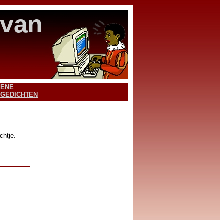
 van
MENE
 GEDICHTEN
chtje.