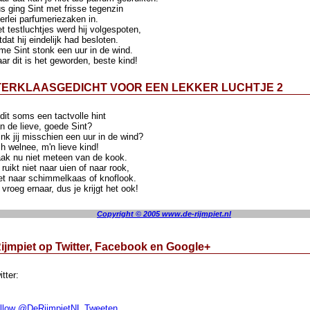
s ging Sint met frisse tegenzin
lerlei parfumeriezaken in.
t testluchtjes werd hij volgespoten,
tdat hij eindelijk had besloten.
me Sint stonk een uur in de wind.
ar dit is het geworden, beste kind!
TERKLAASGEDICHT VOOR EEN LEKKER LUCHTJE 2
 dit soms een tactvolle hint
n de lieve, goede Sint?
ink jij misschien een uur in de wind?
h welnee, m'n lieve kind!
ak nu niet meteen van de kook.
 ruikt niet naar uien of naar rook,
et naar schimmelkaas of knoflook.
 vroeg ernaar, dus je krijgt het ook!
Copyright © 2005 www.de-rijmpiet.nl
ijmpiet op Twitter, Facebook en Google+
itter:
llow @DeRijmpietNL
Tweeten