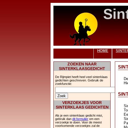
Sin
HOME
SINTE
ZOEKEN NAAR
SIN
SINTERKLAASGEDICHT
De Rijmpiet heeft heel veel sinterklaas
De
gedichten geschreven. Gebruik de
Hi
zoekfunctie:
SIN
VERZOEKJES VOOR
Si
SINTERKLAAS GEDICHTEN
To
Ee
Als je een sinterklaas gedicht mist,
Si
gebruik dan
dit formulier
om een
verzoekje te doen. Voor de meest
Pa
voorkomende verzoekjes zal de
Ma