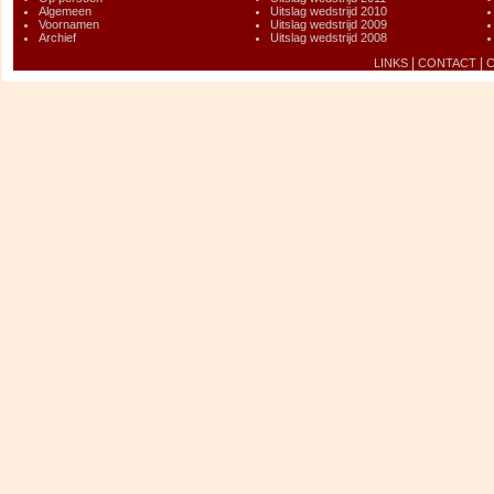
Algemeen
Uitslag wedstrijd 2010
Voornamen
Uitslag wedstrijd 2009
Archief
Uitslag wedstrijd 2008
|
|
LINKS
CONTACT
C