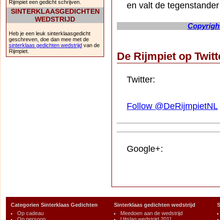
Rijmpiet een gedicht schrijven.
en valt de tegenstander
SINTERKLAASGEDICHTEN
WEDSTRIJD
Copyright
Heb je een leuk sinterklaasgedicht
geschreven, doe dan mee met de
sinterklaas gedichten wedstrijd
van de
Rijmpiet.
De Rijmpiet op Twit
Twitter:
Follow @DeRijmpietNL
Google+:
Categorien Sinterklaas Gedichten
Sinterklaas gedichten wedstrijd
S
Op cadeau
Meedoen aan de wedstrijd
Op persoon
Uitslag wedstrijd 2011