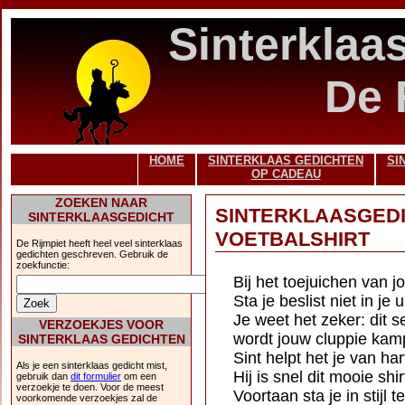
Sinterklaa
De 
HOME
SINTERKLAAS GEDICHTEN
SI
OP CADEAU
ZOEKEN NAAR
SINTERKLAASGED
SINTERKLAASGEDICHT
VOETBALSHIRT
De Rijmpiet heeft heel veel sinterklaas
gedichten geschreven. Gebruik de
zoekfunctie:
Bij het toejuichen van j
Sta je beslist niet in je 
Je weet het zeker: dit s
VERZOEKJES VOOR
wordt jouw cluppie kam
SINTERKLAAS GEDICHTEN
Sint helpt het je van ha
Als je een sinterklaas gedicht mist,
Hij is snel dit mooie sh
gebruik dan
dit formulier
om een
verzoekje te doen. Voor de meest
Voortaan sta je in stijl t
voorkomende verzoekjes zal de