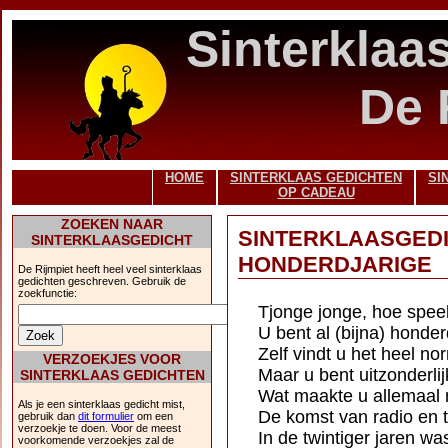
Sinterklaa
De 
HOME
SINTERKLAAS GEDICHTEN
SI
OP CADEAU
ZOEKEN NAAR
SINTERKLAASGED
SINTERKLAASGEDICHT
HONDERDJARIGE
De Rijmpiet heeft heel veel sinterklaas
gedichten geschreven. Gebruik de
zoekfunctie:
Tjonge jonge, hoe speel
U bent al (bijna) honder
Zelf vindt u het heel no
VERZOEKJES VOOR
Maar u bent uitzonderlijk
SINTERKLAAS GEDICHTEN
Wat maakte u allemaal
Als je een sinterklaas gedicht mist,
De komst van radio en t
gebruik dan
dit formulier
om een
verzoekje te doen. Voor de meest
In de twintiger jaren wa
voorkomende verzoekjes zal de