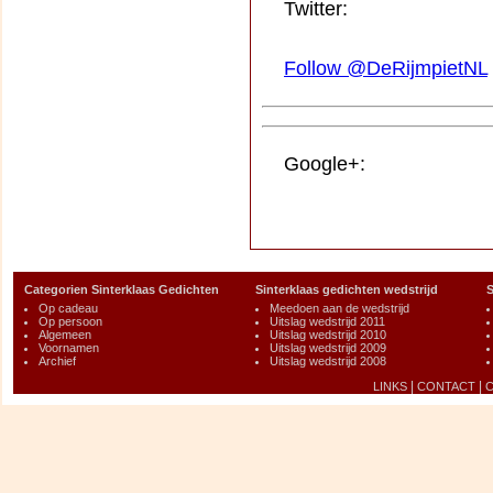
Twitter:
Follow @DeRijmpietNL
Google+:
Categorien Sinterklaas Gedichten
Sinterklaas gedichten wedstrijd
S
Op cadeau
Meedoen aan de wedstrijd
Op persoon
Uitslag wedstrijd 2011
Algemeen
Uitslag wedstrijd 2010
Voornamen
Uitslag wedstrijd 2009
Archief
Uitslag wedstrijd 2008
|
|
LINKS
CONTACT
C