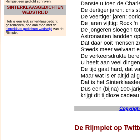
Rijmpiet een gedicht schrijven.
Danste u toen de Charl
SINTERKLAASGEDICHTEN
De dertiger jaren: crisist
WEDSTRIJD
De veertiger jaren: oorlo
Heb je een leuk sinterklaasgedicht
De jaren vijftig: Rock 'n 
geschreven, doe dan mee met de
De jongeren sloegen tot
sinterklaas gedichten wedstrijd
van de
Rijmpiet.
Astronauten landden o
Dat daar ooit mensen z
Steeds meer welvaart e
De verkeersdrukte berei
U heeft aan veel dinge
De tijd gaat hard, dat va
Maar wat is er altijd al
Dat is het Sinterklaasfe
Dus een (bijna) 100-jar
krijgt dit tijdloze cadeau
Copyright
De Rijmpiet op Twit