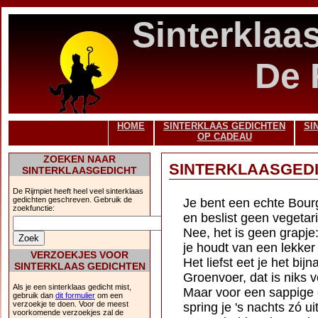
Sinterklaa
De 
HOME
SINTERKLAAS GEDICHTEN
SI
OP CADEAU
ZOEKEN NAAR
SINTERKLAASGEDI
SINTERKLAASGEDICHT
De Rijmpiet heeft heel veel sinterklaas
gedichten geschreven. Gebruik de
Je bent een echte Bour
zoekfunctie:
en beslist geen vegetari
Nee, het is geen grapje
je houdt van een lekker 
VERZOEKJES VOOR
Het liefst eet je het bijn
SINTERKLAAS GEDICHTEN
Groenvoer, dat is niks v
Als je een sinterklaas gedicht mist,
Maar voor een sappige 
gebruik dan
dit formulier
om een
verzoekje te doen. Voor de meest
spring je 's nachts zó ui
voorkomende verzoekjes zal de