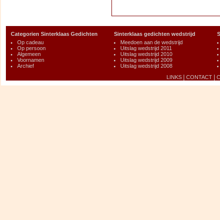
Categorien Sinterklaas Gedichten
Sinterklaas gedichten wedstrijd
S
Op cadeau
Meedoen aan de wedstrijd
Op persoon
Uitslag wedstrijd 2011
Algemeen
Uitslag wedstrijd 2010
Voornamen
Uitslag wedstrijd 2009
Archief
Uitslag wedstrijd 2008
|
|
LINKS
CONTACT
C